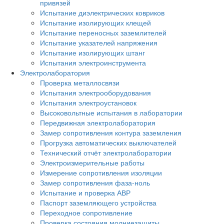
привязей
Испытание диэлектрических ковриков
Испытание изолирующих клещей
Испытание переносных заземлителей
Испытание указателей напряжения
Испытание изолирующих штанг
Испытания электроинструмента
Электролаборатория
Проверка металлосвязи
Испытания электрооборудования
Испытания электроустановок
Высоковольтные испытания в лаборатории
Передвижная электролаборатория
Замер сопротивления контура заземления
Прогрузка автоматических выключателей
Технический отчёт электролаборатории
Электроизмерительные работы
Измерение сопротивления изоляции
Замер сопротивления фаза-ноль
Испытание и проверка АВР
Паспорт заземляющего устройства
Переходное сопротивление
Проверка состояния молниезащиты