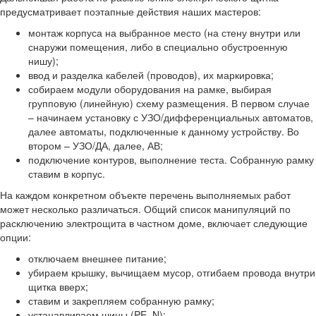
предусматривает поэтапные действия наших мастеров:
монтаж корпуса на выбранное место (на стену внутри или
снаружи помещения, либо в специально обустроенную
нишу);
ввод и разделка кабелей (проводов), их маркировка;
собираем модули оборудования на рамке, выбирая
групповую (линейную) схему размещения. В первом случае
– начинаем установку с УЗО/дифференциальных автоматов,
далее автоматы, подключенные к данному устройству. Во
втором – УЗО/ДА, далее, АВ;
подключение контуров, выполнение теста. Собранную рамку
ставим в корпус.
На каждом конкретном объекте перечень выполняемых работ
может несколько различаться. Общий список манипуляций по
расключению электрощита в частном доме, включает следующие
опции:
отключаем внешнее питание;
убираем крышку, вычищаем мусор, отгибаем провода внутри
щитка вверх;
ставим и закрепляем собранную рамку;
устанавливаем шины (PE, N);