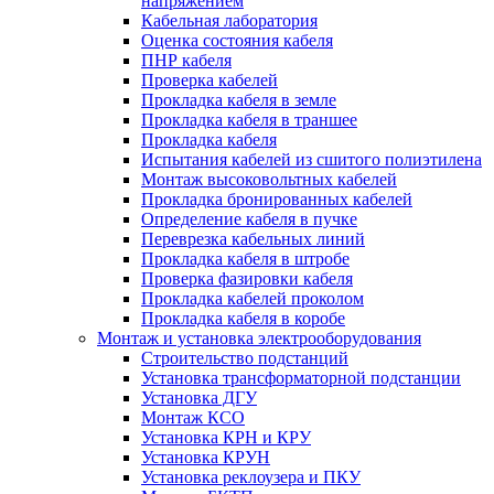
напряжением
Кабельная лаборатория
Оценка состояния кабеля
ПНР кабеля
Проверка кабелей
Прокладка кабеля в земле
Прокладка кабеля в траншее
Прокладка кабеля
Испытания кабелей из сшитого полиэтилена
Монтаж высоковольтных кабелей
Прокладка бронированных кабелей
Определение кабеля в пучке
Переврезка кабельных линий
Прокладка кабеля в штробе
Проверка фазировки кабеля
Прокладка кабелей проколом
Прокладка кабеля в коробе
Монтаж и установка электрооборудования
Строительство подстанций
Установка трансформаторной подстанции
Установка ДГУ
Монтаж КСО
Установка КРН и КРУ
Установка КРУН
Установка реклоузера и ПКУ