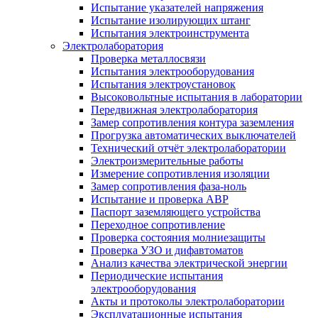
Испытание указателей напряжения
Испытание изолирующих штанг
Испытания электроинструмента
Электролаборатория
Проверка металлосвязи
Испытания электрооборудования
Испытания электроустановок
Высоковольтные испытания в лаборатории
Передвижная электролаборатория
Замер сопротивления контура заземления
Прогрузка автоматических выключателей
Технический отчёт электролаборатории
Электроизмерительные работы
Измерение сопротивления изоляции
Замер сопротивления фаза-ноль
Испытание и проверка АВР
Паспорт заземляющего устройства
Переходное сопротивление
Проверка состояния молниезащиты
Проверка УЗО и дифавтоматов
Анализ качества электрической энергии
Периодические испытания
электрооборудования
Акты и протоколы электролаборатории
Эксплуатационные испытания