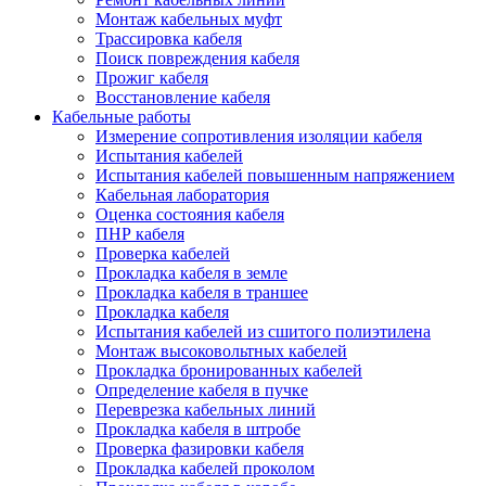
Монтаж кабельных муфт
Трассировка кабеля
Поиск повреждения кабеля
Прожиг кабеля
Восстановление кабеля
Кабельные работы
Измерение сопротивления изоляции кабеля
Испытания кабелей
Испытания кабелей повышенным напряжением
Кабельная лаборатория
Оценка состояния кабеля
ПНР кабеля
Проверка кабелей
Прокладка кабеля в земле
Прокладка кабеля в траншее
Прокладка кабеля
Испытания кабелей из сшитого полиэтилена
Монтаж высоковольтных кабелей
Прокладка бронированных кабелей
Определение кабеля в пучке
Переврезка кабельных линий
Прокладка кабеля в штробе
Проверка фазировки кабеля
Прокладка кабелей проколом