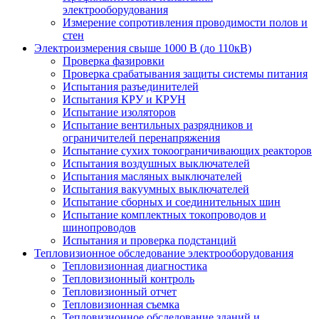
электрооборудования
Измерение сопротивления проводимости полов и
стен
Электроизмерения свыше 1000 В (до 110кВ)
Проверка фазировки
Проверка срабатывания защиты системы питания
Испытания разъединителей
Испытания КРУ и КРУН
Испытание изоляторов
Испытание вентильных разрядников и
ограничителей перенапряжения
Испытание сухих токоограничивающих реакторов
Испытания воздушных выключателей
Испытания масляных выключателей
Испытания вакуумных выключателей
Испытание сборных и соединительных шин
Испытание комплектных токопроводов и
шинопроводов
Испытания и проверка подстанций
Тепловизионное обследование электрооборудования
Тепловизионная диагностика
Тепловизионный контроль
Тепловизионный отчет
Тепловизионная съемка
Тепловизионное обследование зданий и