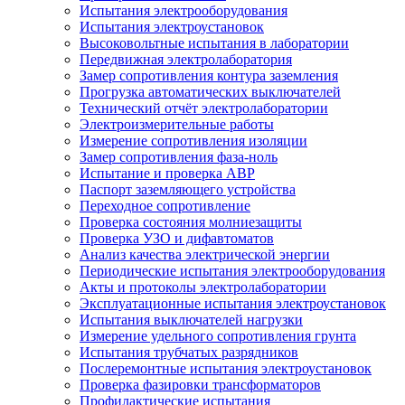
Испытания электрооборудования
Испытания электроустановок
Высоковольтные испытания в лаборатории
Передвижная электролаборатория
Замер сопротивления контура заземления
Прогрузка автоматических выключателей
Технический отчёт электролаборатории
Электроизмерительные работы
Измерение сопротивления изоляции
Замер сопротивления фаза-ноль
Испытание и проверка АВР
Паспорт заземляющего устройства
Переходное сопротивление
Проверка состояния молниезащиты
Проверка УЗО и дифавтоматов
Анализ качества электрической энергии
Периодические испытания электрооборудования
Акты и протоколы электролаборатории
Эксплуатационные испытания электроустановок
Испытания выключателей нагрузки
Измерение удельного сопротивления грунта
Испытания трубчатых разрядников
Послеремонтные испытания электроустановок
Проверка фазировки трансформаторов
Профилактические испытания