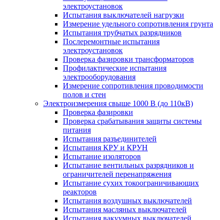
электроустановок
Испытания выключателей нагрузки
Измерение удельного сопротивления грунта
Испытания трубчатых разрядников
Послеремонтные испытания
электроустановок
Проверка фазировки трансформаторов
Профилактические испытания
электрооборудования
Измерение сопротивления проводимости
полов и стен
Электроизмерения свыше 1000 В (до 110кВ)
Проверка фазировки
Проверка срабатывания защиты системы
питания
Испытания разъединителей
Испытания КРУ и КРУН
Испытание изоляторов
Испытание вентильных разрядников и
ограничителей перенапряжения
Испытание сухих токоограничивающих
реакторов
Испытания воздушных выключателей
Испытания масляных выключателей
Испытания вакуумных выключателей