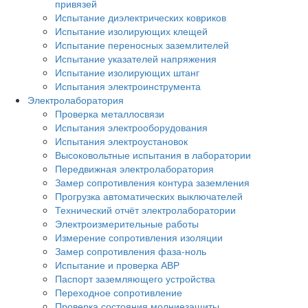
привязей
Испытание диэлектрических ковриков
Испытание изолирующих клещей
Испытание переносных заземлителей
Испытание указателей напряжения
Испытание изолирующих штанг
Испытания электроинструмента
Электролаборатория
Проверка металлосвязи
Испытания электрооборудования
Испытания электроустановок
Высоковольтные испытания в лаборатории
Передвижная электролаборатория
Замер сопротивления контура заземления
Прогрузка автоматических выключателей
Технический отчёт электролаборатории
Электроизмерительные работы
Измерение сопротивления изоляции
Замер сопротивления фаза-ноль
Испытание и проверка АВР
Паспорт заземляющего устройства
Переходное сопротивление
Проверка состояния молниезащиты