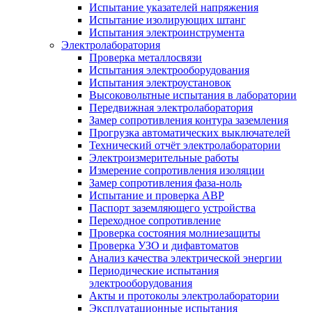
Испытание указателей напряжения
Испытание изолирующих штанг
Испытания электроинструмента
Электролаборатория
Проверка металлосвязи
Испытания электрооборудования
Испытания электроустановок
Высоковольтные испытания в лаборатории
Передвижная электролаборатория
Замер сопротивления контура заземления
Прогрузка автоматических выключателей
Технический отчёт электролаборатории
Электроизмерительные работы
Измерение сопротивления изоляции
Замер сопротивления фаза-ноль
Испытание и проверка АВР
Паспорт заземляющего устройства
Переходное сопротивление
Проверка состояния молниезащиты
Проверка УЗО и дифавтоматов
Анализ качества электрической энергии
Периодические испытания
электрооборудования
Акты и протоколы электролаборатории
Эксплуатационные испытания