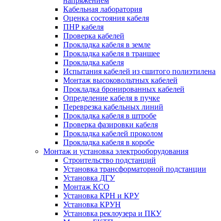
напряжением
Кабельная лаборатория
Оценка состояния кабеля
ПНР кабеля
Проверка кабелей
Прокладка кабеля в земле
Прокладка кабеля в траншее
Прокладка кабеля
Испытания кабелей из сшитого полиэтилена
Монтаж высоковольтных кабелей
Прокладка бронированных кабелей
Определение кабеля в пучке
Переврезка кабельных линий
Прокладка кабеля в штробе
Проверка фазировки кабеля
Прокладка кабелей проколом
Прокладка кабеля в коробе
Монтаж и установка электрооборудования
Строительство подстанций
Установка трансформаторной подстанции
Установка ДГУ
Монтаж КСО
Установка КРН и КРУ
Установка КРУН
Установка реклоузера и ПКУ