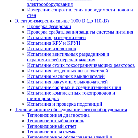
электрооборудования
Измерение сопротивления проводимости полов и
стен
Электроизмерения свыше 1000 В (до 110кВ)
Проверка фазировки
Проверка срабатывания защиты системы питания
Испытания разъединителей
Испытания КРУ и КРУН
Испытание изоляторов
Испытание вентильных разрядников и
ограничителей перенапряжения
Испытание сухих токоограничивающих реакторов
Испытания воздушных выключателей
Испытания масляных выключателей
Испытания вакуумных выключателей
Испытание сборных и соединительных шин
Испытание комплектных токопроводов и
шинопроводов
Испытания и проверка подстанций
Тепловизионное обследование электрооборудования
Тепловизионная диагностика
Тепловизионный контроль
Тепловизионный отчет
Тепловизионная съемка
Тепловизионное обследование зданий и