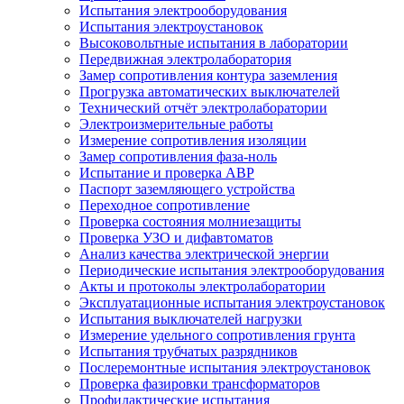
Испытания электрооборудования
Испытания электроустановок
Высоковольтные испытания в лаборатории
Передвижная электролаборатория
Замер сопротивления контура заземления
Прогрузка автоматических выключателей
Технический отчёт электролаборатории
Электроизмерительные работы
Измерение сопротивления изоляции
Замер сопротивления фаза-ноль
Испытание и проверка АВР
Паспорт заземляющего устройства
Переходное сопротивление
Проверка состояния молниезащиты
Проверка УЗО и дифавтоматов
Анализ качества электрической энергии
Периодические испытания электрооборудования
Акты и протоколы электролаборатории
Эксплуатационные испытания электроустановок
Испытания выключателей нагрузки
Измерение удельного сопротивления грунта
Испытания трубчатых разрядников
Послеремонтные испытания электроустановок
Проверка фазировки трансформаторов
Профилактические испытания