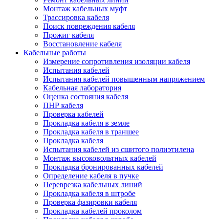
Монтаж кабельных муфт
Трассировка кабеля
Поиск повреждения кабеля
Прожиг кабеля
Восстановление кабеля
Кабельные работы
Измерение сопротивления изоляции кабеля
Испытания кабелей
Испытания кабелей повышенным напряжением
Кабельная лаборатория
Оценка состояния кабеля
ПНР кабеля
Проверка кабелей
Прокладка кабеля в земле
Прокладка кабеля в траншее
Прокладка кабеля
Испытания кабелей из сшитого полиэтилена
Монтаж высоковольтных кабелей
Прокладка бронированных кабелей
Определение кабеля в пучке
Переврезка кабельных линий
Прокладка кабеля в штробе
Проверка фазировки кабеля
Прокладка кабелей проколом