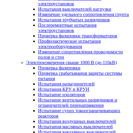
электроустановок
Испытания выключателей нагрузки
Измерение удельного сопротивления грунта
Испытания трубчатых разрядников
Послеремонтные испытания
электроустановок
Проверка фазировки трансформаторов
Профилактические испытания
электрооборудования
Измерение сопротивления проводимости
полов и стен
Электроизмерения свыше 1000 В (до 110кВ)
Проверка фазировки
Проверка срабатывания защиты системы
питания
Испытания разъединителей
Испытания КРУ и КРУН
Испытание изоляторов
Испытание вентильных разрядников и
ограничителей перенапряжения
Испытание сухих токоограничивающих
реакторов
Испытания воздушных выключателей
Испытания масляных выключателей
Испытания вакуумных выключателей